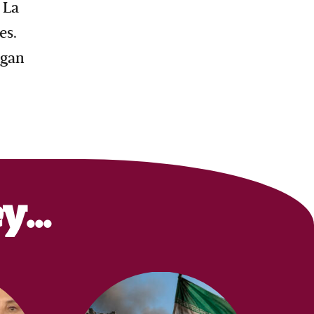
 La
es.
agan
ey…