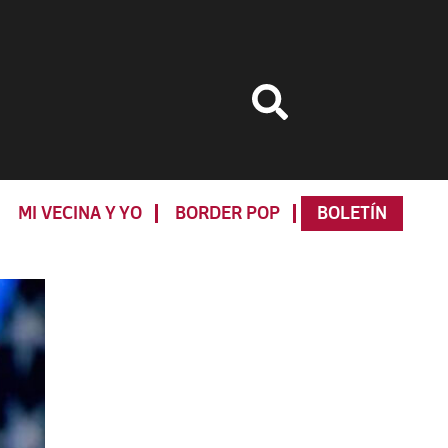
MI VECINA Y YO
BORDER POP
BOLETÍN
Primary
Sidebar