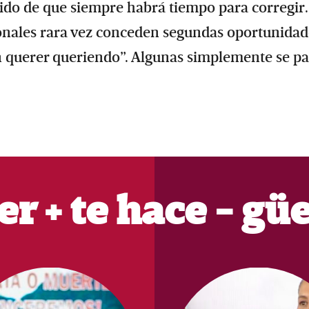
do de que siempre habrá tiempo para corregir.
ionales rara vez conceden segundas oportunidad
n querer queriendo”. Algunas simplemente se p
er + te hace - gü