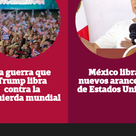
a guerra que
México libr
Trump libra
nuevos aranc
contra la
de Estados Un
uierda mundial