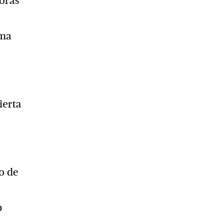
horas
sma
ierta
o de
p