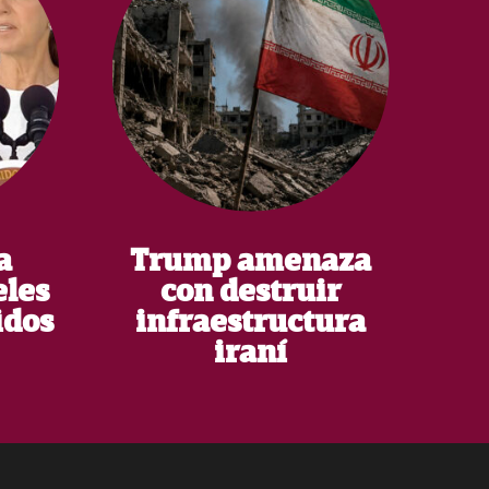
a
Trump amenaza
eles
con destruir
idos
infraestructura
iraní