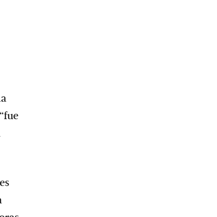
na
“fue
a
es
a