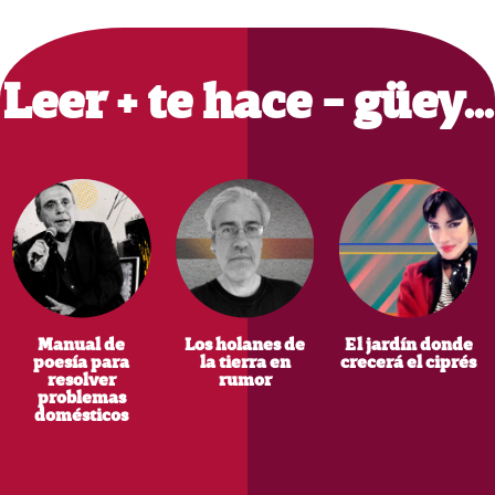
Primary
Sidebar
Leer + te hace - güey…
Manual de
Los holanes de
El jardín donde
poesía para
la tierra en
crecerá el ciprés
resolver
rumor
problemas
domésticos