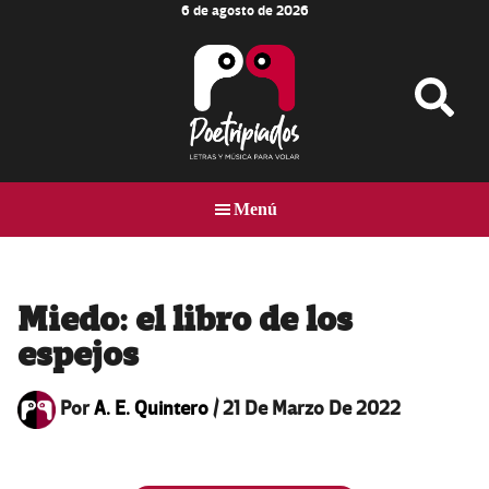
6 de agosto de 2026
Skip
Skip
Skip
to
to
to
main
primary
footer
content
sidebar
Poetripiados
LETRAS
Y
Menú
MÚSICA
PARA
VOLAR
Miedo: el libro de los
espejos
Por
A. E. Quintero
/
21 De Marzo De 2022