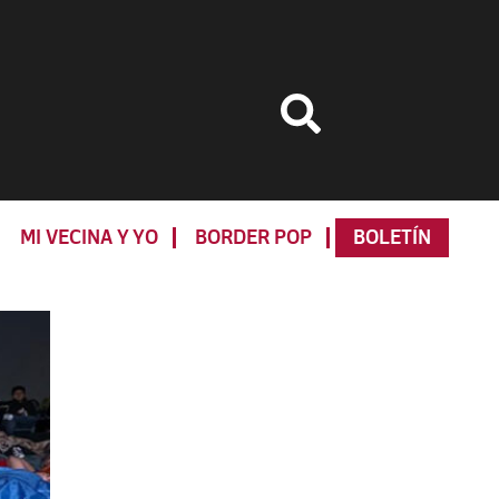
MI VECINA Y YO
BORDER POP
BOLETÍN
Primary
Sidebar