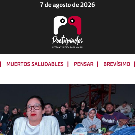
7 de agosto de 2026
Poetripiados
LETRAS
Y
MUERTOS SALUDABLES
PENSAR
BREVÍSIMO
MÚSICA
PARA
VOLAR