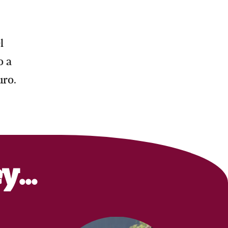
l
o a
uro.
ey…