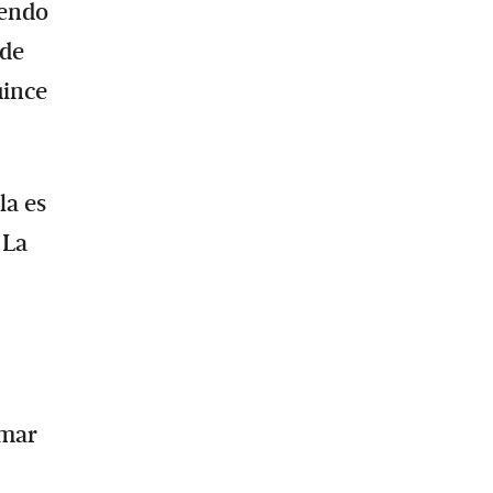
iendo
 de
uince
la es
 La
rmar