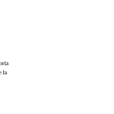
oria
 la