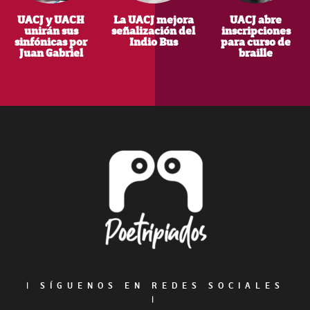
UACJ y UACH
La UACJ mejora
UACJ abre
unirán sus
señalización del
inscripciones
sinfónicas por
Indio Bus
para curso de
Juan Gabriel
braille
Footer
|
SÍGUENOS EN REDES SOCIALES
|