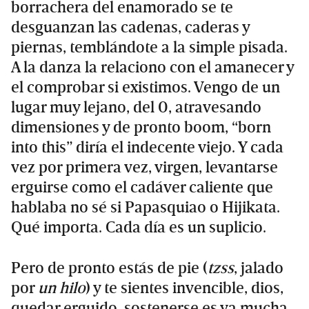
borrachera del enamorado se te
desguanzan las cadenas, caderas y
piernas, temblándote a la simple pisada.
A la danza la relaciono con el amanecer y
el comprobar si existimos. Vengo de un
lugar muy lejano, del 0, atravesando
dimensiones y de pronto boom, “born
into this” diría el indecente viejo. Y cada
vez por primera vez, virgen, levantarse
erguirse como el cadáver caliente que
hablaba no sé si Papasquiao o Hijikata.
Qué importa. Cada día es un suplicio.
Pero de pronto estás de pie (
tzss
, jalado
por
un hilo
) y te sientes invencible, dios,
quedar erguido, sostenerse es ya mucha