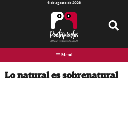
6 de agosto de 2026
Skip
Skip
Skip
to
to
to
main
primary
footer
content
sidebar
Poetripiados
LETRAS
Y
Menú
MÚSICA
PARA
VOLAR
Lo natural es sobrenatural