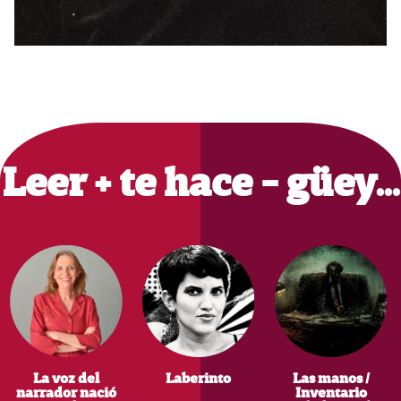
Primary
Sidebar
Leer + te hace - güey…
La voz del
Laberinto
Las manos /
narrador nació
Inventario