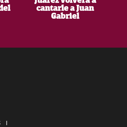
ora
Juárez volverá a
del
cantarle a Juan
Gabriel
ES
|