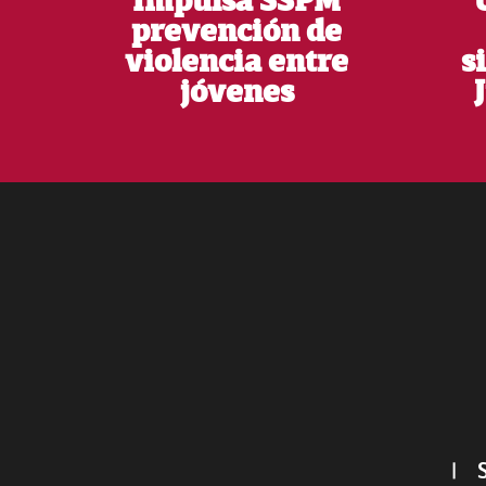
Impulsa SSPM
prevención de
violencia entre
s
jóvenes
Footer
|
S