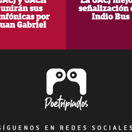
UACJ y UACH
La UACJ mej
unirán sus
señalización 
infónicas por
Indio Bus
Juan Gabriel
ÍGUENOS EN REDES SOCIAL