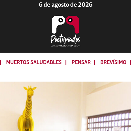
6 de agosto de 2026
Poetripiados
LETRAS
Y
MUERTOS SALUDABLES
PENSAR
BREVÍSIMO
MÚSICA
PARA
VOLAR