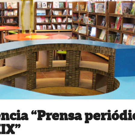
encia “Prensa periódi
XIX”