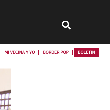
MI VECINA Y YO
BORDER POP
BOLETÍN
Primary
Sidebar