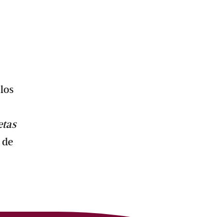
 los
etas
 de