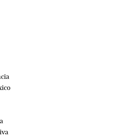
ncia
xico
ra
iva