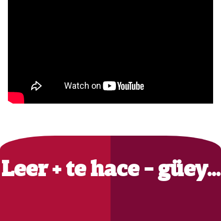
Primary
Sidebar
Leer + te hace - güey…