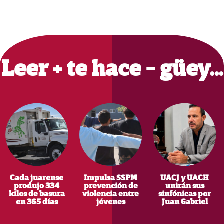
Primary
Sidebar
Leer + te hace - güey…
Cada juarense
Impulsa SSPM
UACJ y UACH
produjo 334
prevención de
unirán sus
kilos de basura
violencia entre
sinfónicas por
en 365 días
jóvenes
Juan Gabriel