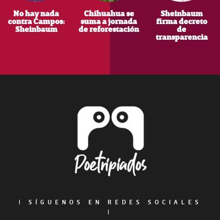
No hay nada
Chihuahua se
Sheinbaum
contra Campos:
suma a jornada
firma decreto
Sheinbaum
de reforestación
de
transparencia
Footer
|
SÍGUENOS EN REDES SOCIALES
|