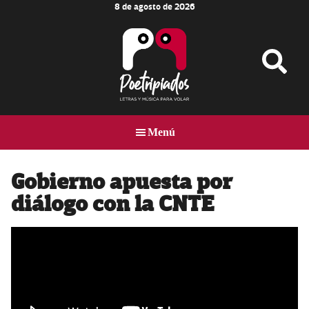
8 de agosto de 2026
Skip
Skip
Skip
to
to
to
main
primary
footer
content
sidebar
Poetripiados
LETRAS
Y
Menú
MÚSICA
PARA
VOLAR
Gobierno apuesta por
diálogo con la CNTE