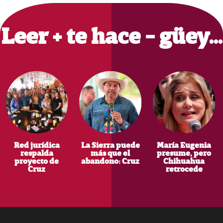
Sidebar
Leer + te hace - güey…
Red jurídica
La Sierra puede
María Eugenia
respalda
más que el
presume, pero
proyecto de
abandono: Cruz
Chihuahua
Cruz
retrocede