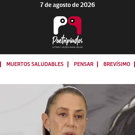
7 de agosto de 2026
Poetripiados
LETRAS
Y
MUERTOS SALUDABLES
PENSAR
BREVÍSIMO
MÚSICA
PARA
VOLAR