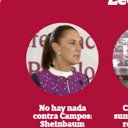
No hay nada
C
contra Campos:
sum
Sheinbaum
r