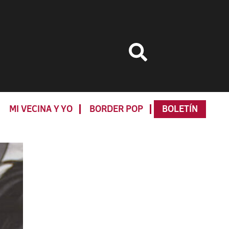
MI VECINA Y YO
BORDER POP
BOLETÍN
Primary
Sidebar