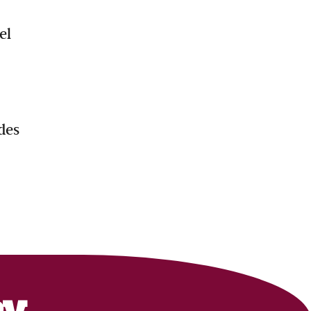
el
des
ey…