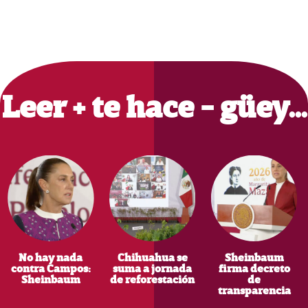
Primary
Sidebar
Leer + te hace - güey…
No hay nada
Chihuahua se
Sheinbaum
contra Campos:
suma a jornada
firma decreto
Sheinbaum
de reforestación
de
transparencia