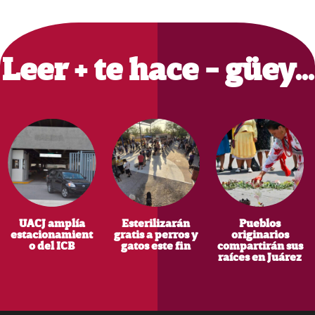
Primary
Sidebar
Leer + te hace - güey…
UACJ amplía
Esterilizarán
Pueblos
estacionamient
gratis a perros y
originarios
o del ICB
gatos este fin
compartirán sus
raíces en Juárez