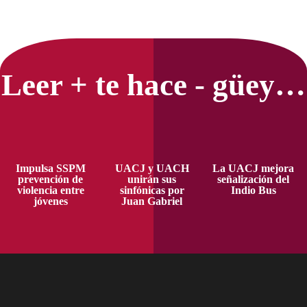
Primary
Sidebar
Leer + te hace - güey…
Impulsa SSPM
UACJ y UACH
La UACJ mejora
prevención de
unirán sus
señalización del
violencia entre
sinfónicas por
Indio Bus
jóvenes
Juan Gabriel
Footer