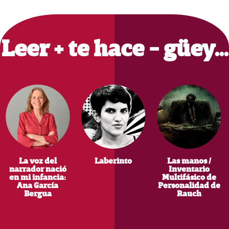
Primary
Sidebar
Leer + te hace - güey…
La voz del
Laberinto
Las manos /
narrador nació
Inventario
en mi infancia:
Multifásico de
Ana García
Personalidad de
Bergua
Rauch