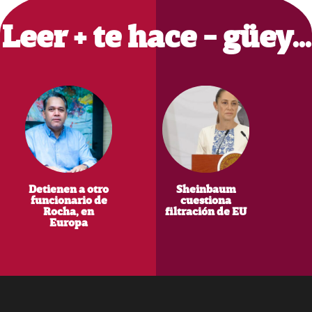
Sidebar
Leer + te hace - güey…
Detienen a otro
Sheinbaum
funcionario de
cuestiona
Rocha, en
filtración de EU
Europa