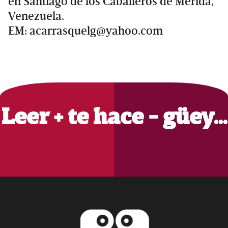
en Santiago de los Caballeros de Mérida,
Venezuela.
EM: acarrasquelg@yahoo.com
Primary
Sidebar
Leer + te hace - güey…
Footer