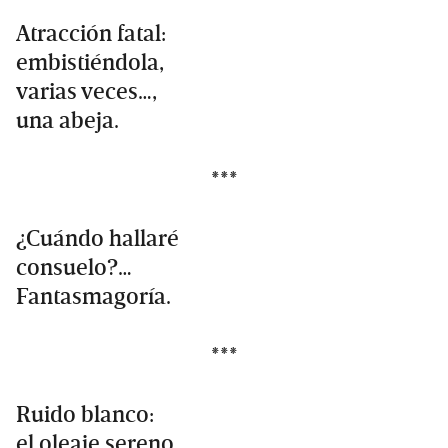
Atracción fatal:
embistiéndola,
varias veces…,
una abeja.
***
¿Cuándo hallaré
consuelo?…
Fantasmagoría.
***
Ruido blanco:
el oleaje sereno