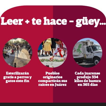
Primary
Sidebar
Leer + te hace - güey…
Esterilizarán
Pueblos
Cada juarense
gratis a perros y
originarios
produjo 334
gatos este fin
compartirán sus
kilos de basura
raíces en Juárez
en 365 días