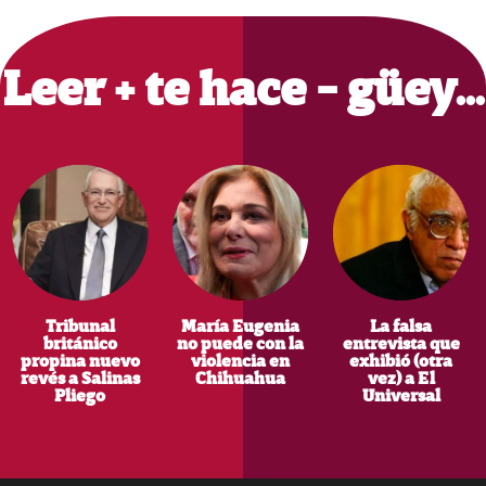
Primary
Sidebar
Leer + te hace - güey…
Tribunal
María Eugenia
La falsa
británico
no puede con la
entrevista que
propina nuevo
violencia en
exhibió (otra
revés a Salinas
Chihuahua
vez) a El
Pliego
Universal