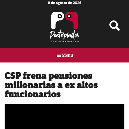
6 de agosto de 2026
Skip
Skip
Skip
to
to
to
main
primary
footer
content
sidebar
Poetripiados
LETRAS
Y
Menú
MÚSICA
PARA
VOLAR
CSP frena pensiones
millonarias a ex altos
funcionarios