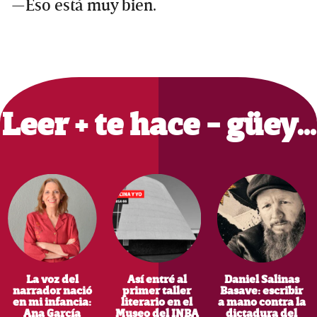
—Eso está muy bien.
Primary
Sidebar
Leer + te hace - güey…
La voz del
Así entré al
Daniel Salinas
narrador nació
primer taller
Basave: escribir
en mi infancia:
literario en el
a mano contra la
Ana García
Museo del INBA
dictadura del