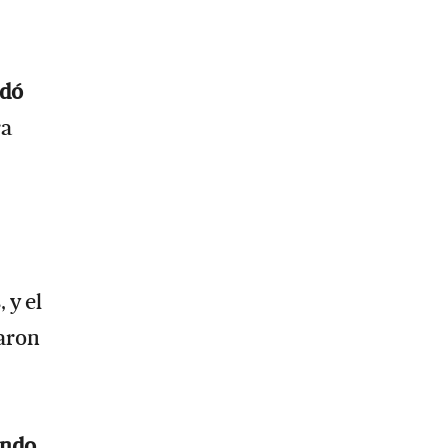
rdó
ra
 y el
aron
ando