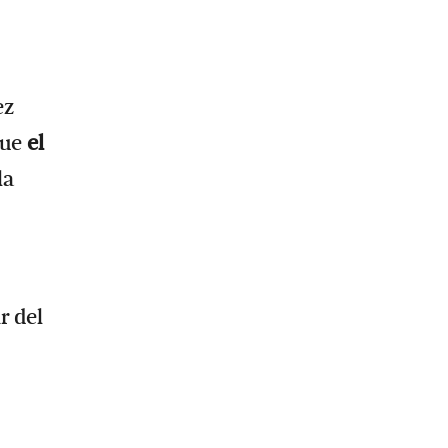
ez
que
el
la
r del