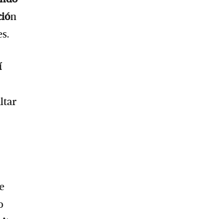
ció
n
s.
í
ltar
e
o