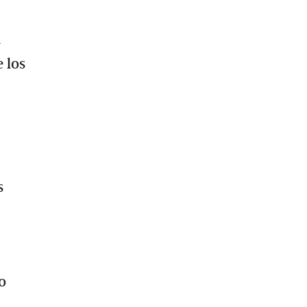
a
 los
s
o