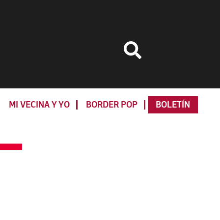
MI VECINA Y YO
BORDER POP
BOLETÍN
Primary
Sidebar