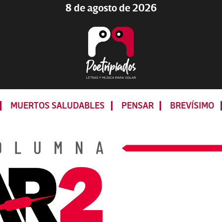
8 de agosto de 2026
Poetripiados
LETRAS
Y
MUERTOS SALUDABLES
PENSAR
BREVÍSIMO
MÚSICA
PARA
VOLAR