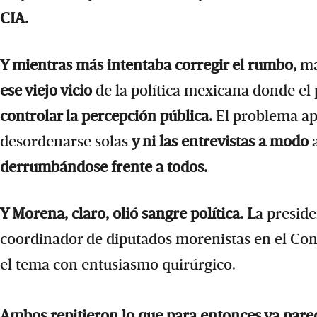
CIA.
Y mientras más intentaba corregir el rumbo,
má
ese viejo vicio
de la política mexicana donde el 
controlar la percepción pública.
El problema ap
desordenarse solas
y ni las entrevistas a modo
a
derrumbándose frente a todos.
Y Morena, claro, olió sangre política. L
a preside
coordinador de diputados morenistas en el Con
el tema con entusiasmo quirúrgico.
Ambos repitieron lo que para entonces ya pare