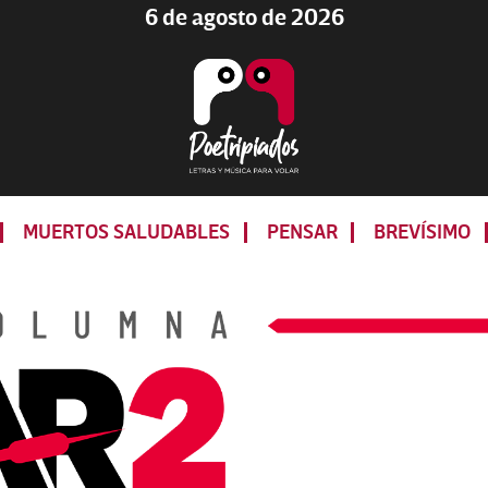
6 de agosto de 2026
Poetripiados
LETRAS
Y
MUERTOS SALUDABLES
PENSAR
BREVÍSIMO
MÚSICA
PARA
VOLAR