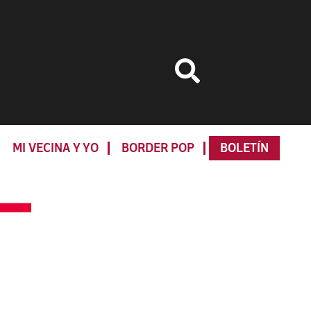
MI VECINA Y YO
BORDER POP
BOLETÍN
Primary
Sidebar