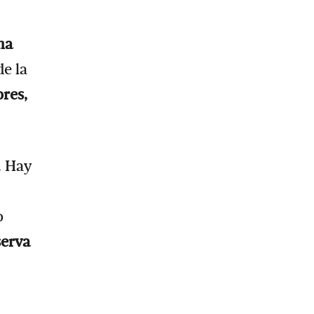
na
de la
ores,
. Hay
o
serva