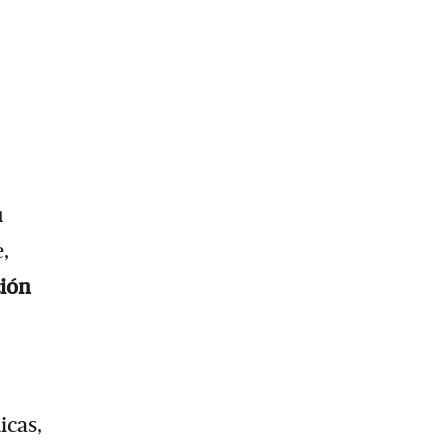
u
,
ción
icas,