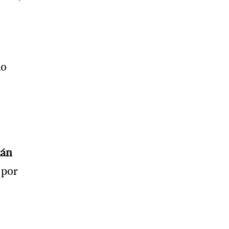
do
án
 por