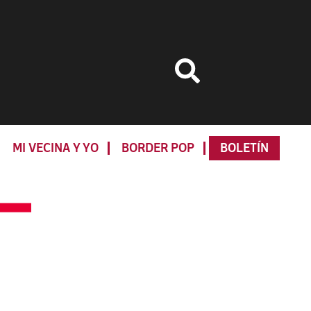
MI VECINA Y YO
BORDER POP
BOLETÍN
Primary
Sidebar