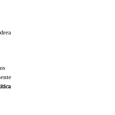
ndrea
ros
mente
ítica