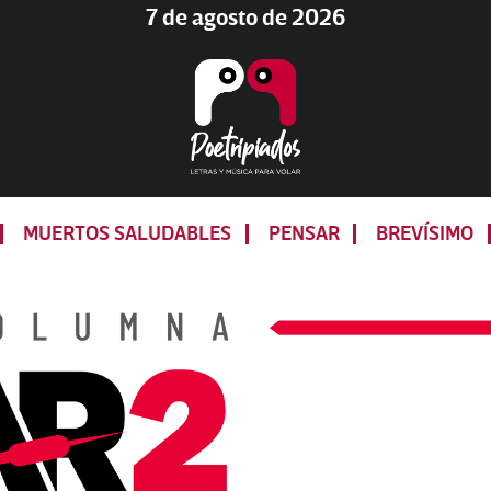
7 de agosto de 2026
Poetripiados
LETRAS
Y
MUERTOS SALUDABLES
PENSAR
BREVÍSIMO
MÚSICA
PARA
VOLAR