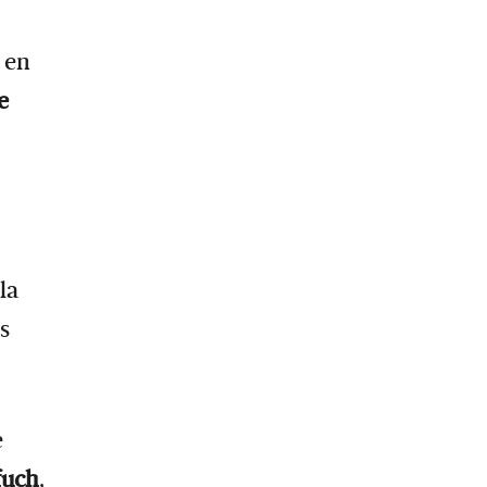
 en
e
 la
s
e
fuch
,