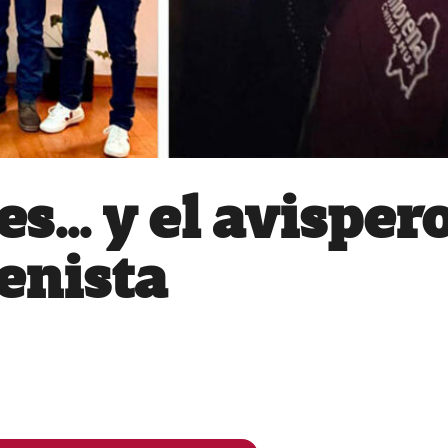
es… y el avisper
enista