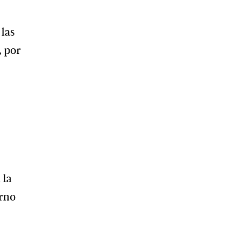
las
, por
 la
erno