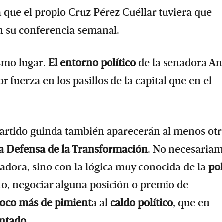
 que el propio Cruz Pérez Cuéllar tuviera que
n su conferencia semanal.
smo lugar.
El entorno político
de la senadora A
 fuerza en los pasillos de la capital que en el
partido guinda también aparecerán al menos ot
la Defensa de la Transformación
. No necesaria
enadora, sino con la lógica muy conocida de la
pol
nto, negociar alguna posición o premio de
oco más de pimient
a al
caldo político
, que en
ntado
.