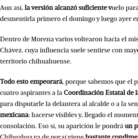
Aun así,
la versión alcanzó suficiente v
uelo para
desmentirla primero el domingo y luego ayer e
Dentro de Morena varios voltearon hacia el mi
Chávez, cuya influencia suele sentirse con mayor
territorio chihuahuense.
Todo esto empeorará
, porque sabemos que el 
cuatro aspirantes a la
Coordinación Estatal de 
para disputarle la delantera al alcalde o a la s
mexicana
: hacerse visibles y, llegado el mome
consolación. Eso sí, su aparición le pondrá
un p
Chihuahua ya de por sí viene
bastante condime