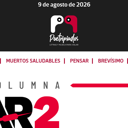
9 de agosto de 2026
Poetripiados
LETRAS
Y
MUERTOS SALUDABLES
PENSAR
BREVÍSIMO
MÚSICA
PARA
VOLAR