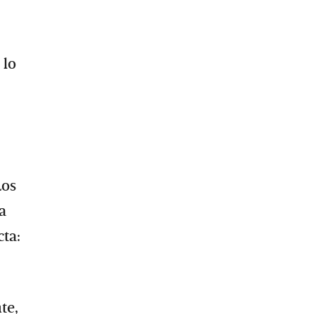
 lo
Los
a
cta:
te,