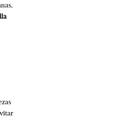
mnas,
lla
ezas
vitar