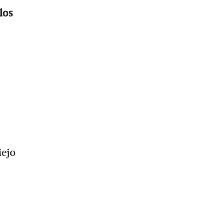
los
iejo