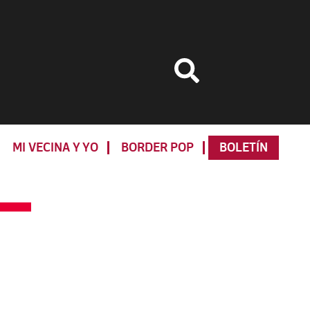
MI VECINA Y YO
BORDER POP
BOLETÍN
Primary
Sidebar