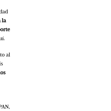
idad
 la
porte
uí.
to al
ís
los
PAN,