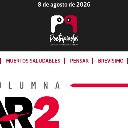
8 de agosto de 2026
Poetripiados
LETRAS
Y
MUERTOS SALUDABLES
PENSAR
BREVÍSIMO
MÚSICA
PARA
VOLAR