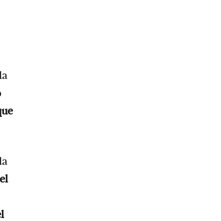
 la
o
que
la
el
l