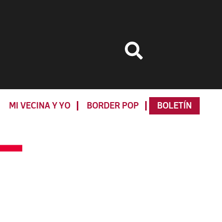
MI VECINA Y YO
BORDER POP
BOLETÍN
Primary
Sidebar