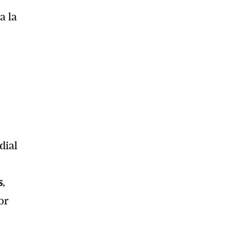
a la
dial
s
,
or