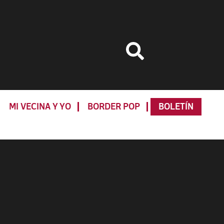
MI VECINA Y YO
BORDER POP
BOLETÍN