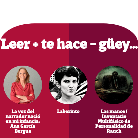
Primary
Sidebar
Leer + te hace - güey…
La voz del
Laberinto
Las manos /
narrador nació
Inventario
en mi infancia:
Multifásico de
Ana García
Personalidad de
Bergua
Rauch