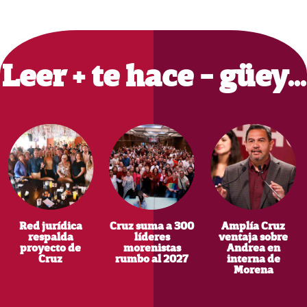
Primary
Sidebar
Leer + te hace - güey…
Red jurídica
Cruz suma a 300
Amplía Cruz
respalda
líderes
ventaja sobre
proyecto de
morenistas
Andrea en
Cruz
rumbo al 2027
interna de
Morena