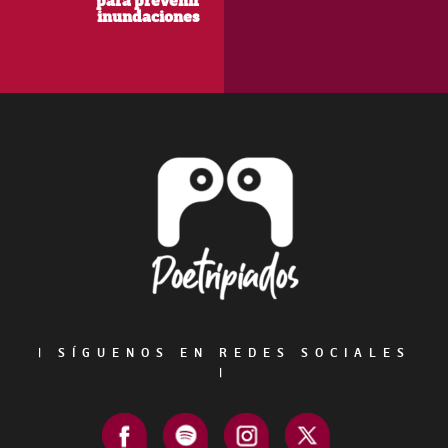
para prevenir
inundaciones
Footer
|
SÍGUENOS EN REDES SOCIALES
|