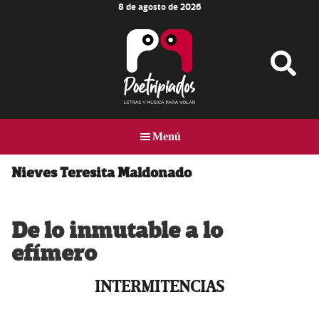
8 de agosto de 2026
Skip
Skip
Skip
to
to
to
main
primary
footer
content
sidebar
Poetripiados
LETRAS
Y
Menú
MÚSICA
PARA
VOLAR
Nieves Teresita Maldonado
De lo inmutable a lo
efímero
INTERMITENCIAS