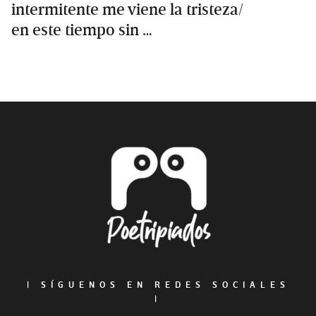
intermitente me viene la tristeza/
en este tiempo sin …
Primary
Sidebar
Footer
|
SÍGUENOS EN REDES SOCIALES
|