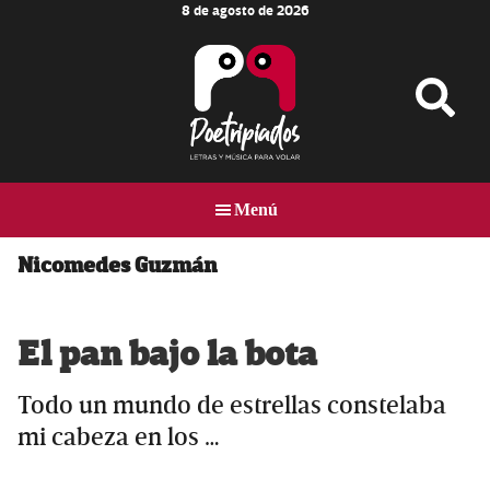
8 de agosto de 2026
Skip
Skip
Skip
to
to
to
main
primary
footer
content
sidebar
Poetripiados
LETRAS
Y
Menú
MÚSICA
PARA
VOLAR
Nicomedes Guzmán
El pan bajo la bota
Todo un mundo de estrellas constelaba
mi cabeza en los …