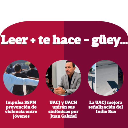
Primary
Sidebar
Leer + te hace - güey…
Impulsa SSPM
UACJ y UACH
La UACJ mejora
prevención de
unirán sus
señalización del
violencia entre
sinfónicas por
Indio Bus
jóvenes
Juan Gabriel