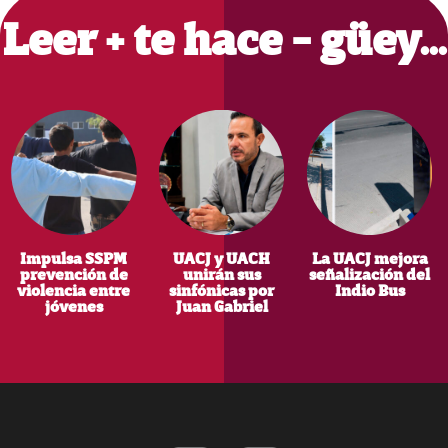
Leer + te hace - güey…
Impulsa SSPM
UACJ y UACH
La UACJ mejora
prevención de
unirán sus
señalización del
violencia entre
sinfónicas por
Indio Bus
jóvenes
Juan Gabriel