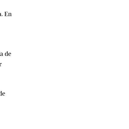
a. En
ía de
r
de