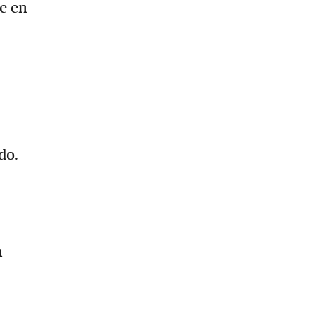
le en
do.
n