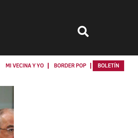
MI VECINA Y YO
BORDER POP
BOLETÍN
Primary
Sidebar