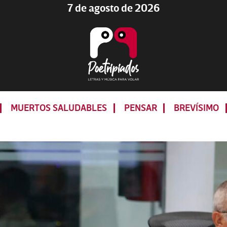
7 de agosto de 2026
Poetripiados
LETRAS
Y
MUERTOS SALUDABLES
PENSAR
BREVÍSIMO
MÚSICA
PARA
VOLAR