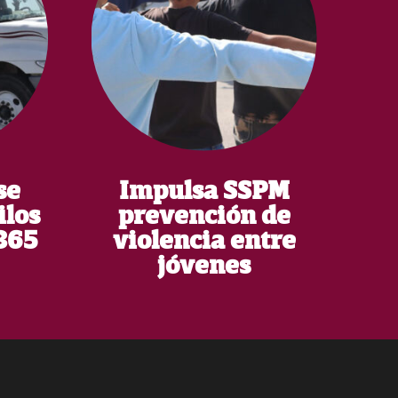
se
Impulsa SSPM
ilos
prevención de
365
violencia entre
jóvenes