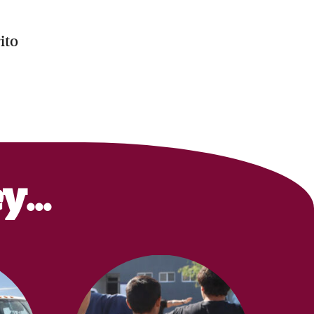
ito
ey…