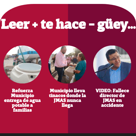
Primary
Sidebar
Leer + te hace - güey…
Refuerza
Municipio lleva
VIDEO: Fallece
Municipio
tinacos donde la
director de
entrega de agua
JMAS nunca
JMAS en
potable a
llega
accidente
familias