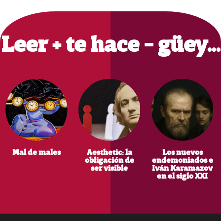
Primary
Sidebar
Leer + te hace - güey…
Mal de males
Aesthetic: la
Los nuevos
obligación de
endemoniados e
ser visible
Iván Karamazov
en el siglo XXI