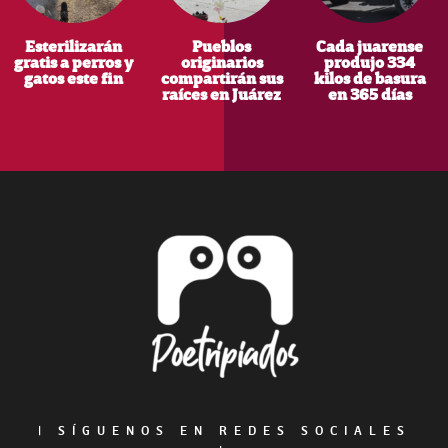
Esterilizarán
Pueblos
Cada juarense
gratis a perros y
originarios
produjo 334
gatos este fin
compartirán sus
kilos de basura
raíces en Juárez
en 365 días
Footer
|
SÍGUENOS EN REDES SOCIALES